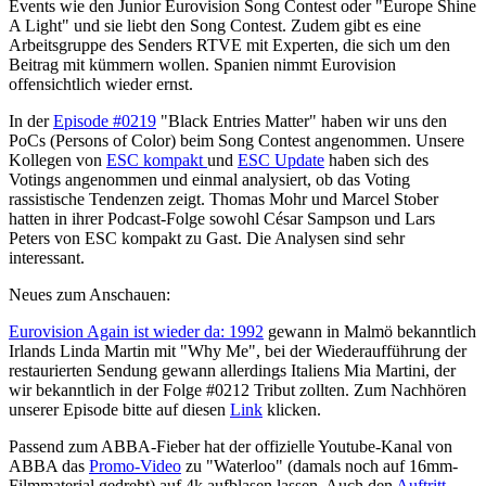
Events wie den Junior Eurovision Song Contest oder "Europe Shine
A Light" und sie liebt den Song Contest. Zudem gibt es eine
Arbeitsgruppe des Senders RTVE mit Experten, die sich um den
Beitrag mit kümmern wollen. Spanien nimmt Eurovision
offensichtlich wieder ernst.
In der
Episode #0219
"Black Entries Matter" haben wir uns den
PoCs (Persons of Color) beim Song Contest angenommen. Unsere
Kollegen von
ESC kompakt
und
ESC Update
haben sich des
Votings angenommen und einmal analysiert, ob das Voting
rassistische Tendenzen zeigt. Thomas Mohr und Marcel Stober
hatten in ihrer Podcast-Folge sowohl César Sampson und Lars
Peters von ESC kompakt zu Gast. Die Analysen sind sehr
interessant.
Neues zum Anschauen:
Eurovision Again ist wieder da: 1992
gewann in Malmö bekanntlich
Irlands Linda Martin mit "Why Me", bei der Wiederaufführung der
restaurierten Sendung gewann allerdings Italiens Mia Martini, der
wir bekanntlich in der Folge #0212 Tribut zollten. Zum Nachhören
unserer Episode bitte auf diesen
Link
klicken.
Passend zum ABBA-Fieber hat der offizielle Youtube-Kanal von
ABBA das
Promo-Video
zu "Waterloo" (damals noch auf 16mm-
Filmmaterial gedreht) auf 4k aufblasen lassen. Auch den
Auftritt