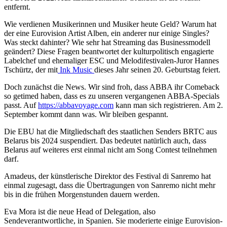
entfernt.
Wie verdienen Musikerinnen und Musiker heute Geld? Warum hat
der eine Eurovision Artist Alben, ein anderer nur einige Singles?
Was steckt dahinter? Wie sehr hat Streaming das Businessmodell
geändert? Diese Fragen beantwortet der kulturpolitisch engagierte
Labelchef und ehemaliger ESC und Melodifestivalen-Juror Hannes
Tschürtz, der mit
Ink Music
dieses Jahr seinen 20. Geburtstag feiert.
Doch zunächst die News. Wir sind froh, dass ABBA ihr Comeback
so getimed haben, dass es zu unseren vergangenen ABBA-Specials
passt. Auf
https://abbavoyage.com
kann man sich registrieren. Am 2.
September kommt dann was. Wir bleiben gespannt.
Die EBU hat die Mitgliedschaft des staatlichen Senders BRTC aus
Belarus bis 2024 suspendiert. Das bedeutet natürlich auch, dass
Belarus auf weiteres erst einmal nicht am Song Contest teilnehmen
darf.
Amadeus, der künstlerische Direktor des Festival di Sanremo hat
einmal zugesagt, dass die Übertragungen von Sanremo nicht mehr
bis in die frühen Morgenstunden dauern werden.
Eva Mora ist die neue Head of Delegation, also
Sendeverantwortliche, in Spanien. Sie moderierte einige Eurovision-