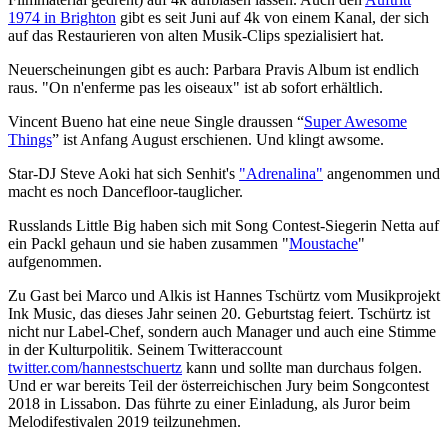
1974 in Brighton
gibt es seit Juni auf 4k von einem Kanal, der sich
auf das Restaurieren von alten Musik-Clips spezialisiert hat.
Neuerscheinungen gibt es auch: Parbara Pravis Album ist endlich
raus. "On n'enferme pas les oiseaux" ist ab sofort erhältlich.
Vincent Bueno hat eine neue Single draussen “
Super Awesome
Things
” ist Anfang August erschienen. Und klingt awsome.
Star-DJ Steve Aoki hat sich Senhit's
"Adrenalina"
angenommen und
macht es noch Dancefloor-tauglicher.
Russlands Little Big haben sich mit Song Contest-Siegerin Netta auf
ein Packl gehaun und sie haben zusammen "
Moustache
"
aufgenommen.
Zu Gast bei Marco und Alkis ist Hannes Tschürtz vom Musikprojekt
Ink Music, das dieses Jahr seinen 20. Geburtstag feiert. Tschürtz ist
nicht nur Label-Chef, sondern auch Manager und auch eine Stimme
in der Kulturpolitik. Seinem Twitteraccount
twitter.com/hannestschuertz
kann und sollte man durchaus folgen.
Und er war bereits Teil der österreichischen Jury beim Songcontest
2018 in Lissabon. Das führte zu einer Einladung, als Juror beim
Melodifestivalen 2019 teilzunehmen.