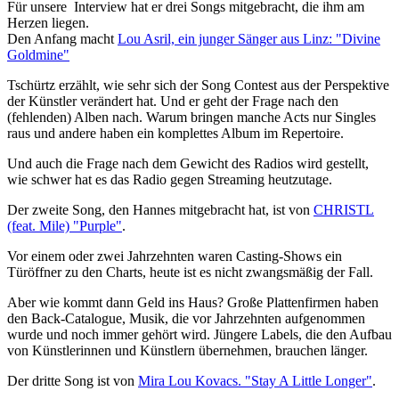
Für unsere Interview hat er drei Songs mitgebracht, die ihm am
Herzen liegen.
Den Anfang macht
Lou Asril, ein junger Sänger aus Linz: "Divine
Goldmine"
Tschürtz erzählt, wie sehr sich der Song Contest aus der Perspektive
der Künstler verändert hat. Und er geht der Frage nach den
(fehlenden) Alben nach. Warum bringen manche Acts nur Singles
raus und andere haben ein komplettes Album im Repertoire.
Und auch die Frage nach dem Gewicht des Radios wird gestellt,
wie schwer hat es das Radio gegen Streaming heutzutage.
Der zweite Song, den Hannes mitgebracht hat, ist von
CHRISTL
(feat. Mile) "Purple"
.
Vor einem oder zwei Jahrzehnten waren Casting-Shows ein
Türöffner zu den Charts, heute ist es nicht zwangsmäßig der Fall.
Aber wie kommt dann Geld ins Haus? Große Plattenfirmen haben
den Back-Catalogue, Musik, die vor Jahrzehnten aufgenommen
wurde und noch immer gehört wird. Jüngere Labels, die den Aufbau
von Künstlerinnen und Künstlern übernehmen, brauchen länger.
Der dritte Song ist von
Mira Lou Kovacs. "Stay A Little Longer"
.