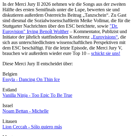
In der Merci Jury II 2026 nehmen wir die Songs aus der zweiten
Hälfte des ersten Semifinals unter die Lupe, bewerten sie und
diskutieren außerdem Österreichs Beitrag „Tanzschein“. Zu Gast
sind diesmal die Sozialwissenschaftlerin Meike Vollmar, die für die
Stuttgarter Nachrichten über den ESC berichtete, sowie
"Dr.
Eurovision" Irving Benoît Wolther
– Kommentator, Publizist und
Initiator der jährlich stattfindenden Konferenz
„Eurovisions“
, die
sich aus unterschiedlichsten wissenschaftlichen Perspektiven mit
dem ESC beschäftigt. Für die letzte Episode, die Merci Jury V,
brauchen wir außerdem wieder eure Top 10 –
schickt sie uns!
Diese Merci Jury II entscheidet über:
Belgien
Essyla - Dancing On Thin Ice
Estland
Vanilla Ninja - Too Epic To Be True
Israel
Noam Bettan - Michelle
Litauen
Lion Ceccah - Sólo quiero más