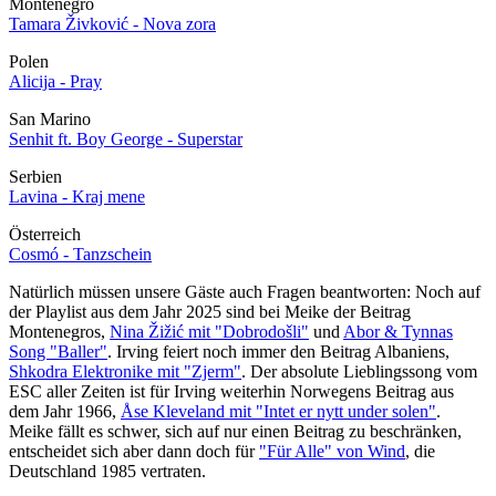
Montenegro
Tamara Živković - Nova zora
Polen
Alicija - Pray
San Marino
Senhit ft. Boy George - Superstar
Serbien
Lavina - Kraj mene
Österreich
Cosmó - Tanzschein
Natürlich müssen unsere Gäste auch Fragen beantworten: Noch auf
der Playlist aus dem Jahr 2025 sind bei Meike der Beitrag
Montenegros,
Nina Žižić mit "Dobrodošli"
und
Abor & Tynnas
Song "Baller"
. Irving feiert noch immer den Beitrag Albaniens,
Shkodra Elektronike mit "Zjerm"
. Der absolute Lieblingssong vom
ESC aller Zeiten ist für Irving weiterhin Norwegens Beitrag aus
dem Jahr 1966,
Åse Kleveland mit "Intet er nytt under solen"
.
Meike fällt es schwer, sich auf nur einen Beitrag zu beschränken,
entscheidet sich aber dann doch für
"Für Alle" von Wind
, die
Deutschland 1985 vertraten.