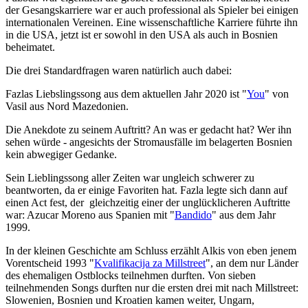
der Gesangskarriere war er auch professional als Spieler bei einigen
internationalen Vereinen. Eine wissenschaftliche Karriere führte ihn
in die USA, jetzt ist er sowohl in den USA als auch in Bosnien
beheimatet.
Die drei Standardfragen waren natürlich auch dabei:
Fazlas Liebslingssong aus dem aktuellen Jahr 2020 ist "
You
" von
Vasil aus Nord Mazedonien.
Die Anekdote zu seinem Auftritt? An was er gedacht hat? Wer ihn
sehen würde - angesichts der Stromausfälle im belagerten Bosnien
kein abwegiger Gedanke.
Sein Lieblingssong aller Zeiten war ungleich schwerer zu
beantworten, da er einige Favoriten hat. Fazla legte sich dann auf
einen Act fest, der gleichzeitig einer der unglücklicheren Auftritte
war: Azucar Moreno aus Spanien mit "
Bandido
" aus dem Jahr
1999.
In der kleinen Geschichte am Schluss erzählt Alkis von eben jenem
Vorentscheid 1993 "
Kvalifikacija za Millstreet
", an dem nur Länder
des ehemaligen Ostblocks teilnehmen durften. Von sieben
teilnehmenden Songs durften nur die ersten drei mit nach Millstreet:
Slowenien, Bosnien und Kroatien kamen weiter, Ungarn,