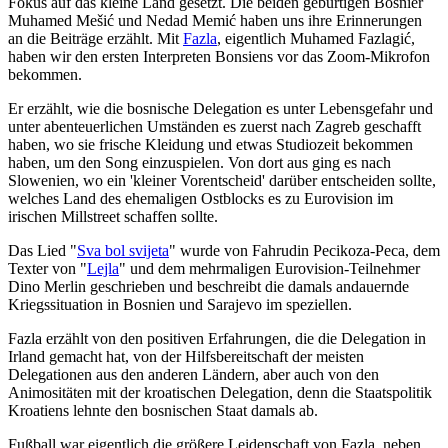
Fokus auf das kleine Land gesetzt. Die beiden gebürtigen Bosnier
Muhamed Mešić und Nedad Memić haben uns ihre Erinnerungen
an die Beiträge erzählt. Mit
Fazla
, eigentlich Muhamed Fazlagić,
haben wir den ersten Interpreten Bonsiens vor das Zoom-Mikrofon
bekommen.
Er erzählt, wie die bosnische Delegation es unter Lebensgefahr und
unter abenteuerlichen Umständen es zuerst nach Zagreb geschafft
haben, wo sie frische Kleidung und etwas Studiozeit bekommen
haben, um den Song einzuspielen. Von dort aus ging es nach
Slowenien, wo ein 'kleiner Vorentscheid' darüber entscheiden sollte,
welches Land des ehemaligen Ostblocks es zu Eurovision im
irischen Millstreet schaffen sollte.
Das Lied "
Sva bol svijeta
" wurde von Fahrudin Pecikoza-Peca, dem
Texter von "
Lejla
" und dem mehrmaligen Eurovision-Teilnehmer
Dino Merlin geschrieben und beschreibt die damals andauernde
Kriegssituation in Bosnien und Sarajevo im speziellen.
Fazla erzählt von den positiven Erfahrungen, die die Delegation in
Irland gemacht hat, von der Hilfsbereitschaft der meisten
Delegationen aus den anderen Ländern, aber auch von den
Animositäten mit der kroatischen Delegation, denn die Staatspolitik
Kroatiens lehnte den bosnischen Staat damals ab.
Fußball war eigentlich die größere Leidenschaft von Fazla, neben